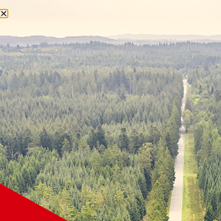
Deutsch
Wissen
WISSEN
Wodurch wird die Performance von
Rasenreifen in der Praxis
bestimmt?
READ MORE »
19. Februar 2026
Keine Kommentare